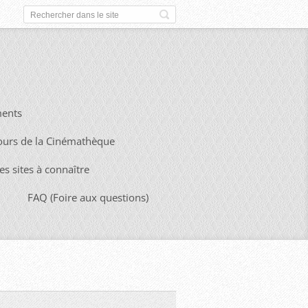
ents
ours de la Cinémathèque
es sites à connaître
FAQ (Foire aux questions)