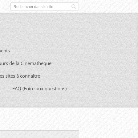
ents
ours de la Cinémathèque
es sites à connaître
FAQ (Foire aux questions)