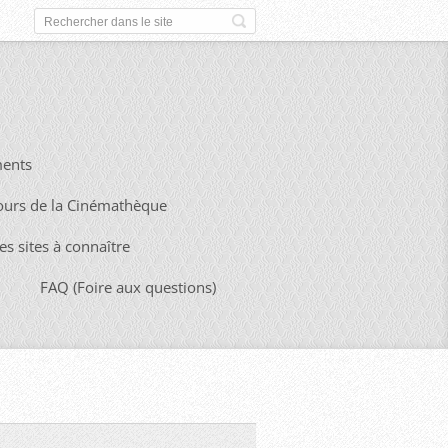
ents
ours de la Cinémathèque
es sites à connaître
FAQ (Foire aux questions)