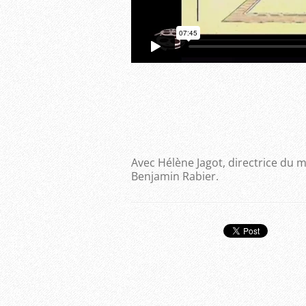
Avec Hélène Jagot, directrice du 
Benjamin Rabier.